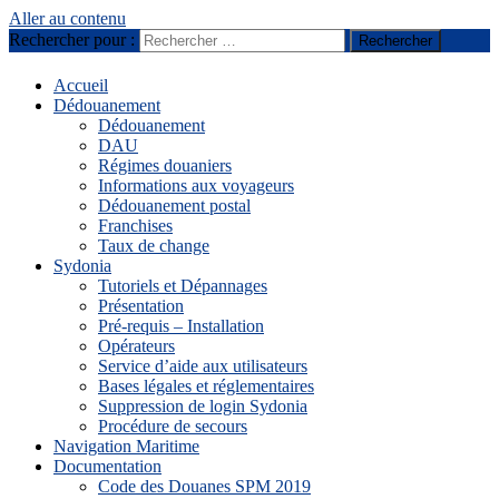
Aller au contenu
Rechercher pour :
Douanes SPM
Accueil
Dédouanement
Dédouanement
DAU
Régimes douaniers
Informations aux voyageurs
Dédouanement postal
Franchises
Taux de change
Sydonia
Tutoriels et Dépannages
Présentation
Pré-requis – Installation
Opérateurs
Service d’aide aux utilisateurs
Bases légales et réglementaires
Suppression de login Sydonia
Procédure de secours
Navigation Maritime
Documentation
Code des Douanes SPM 2019